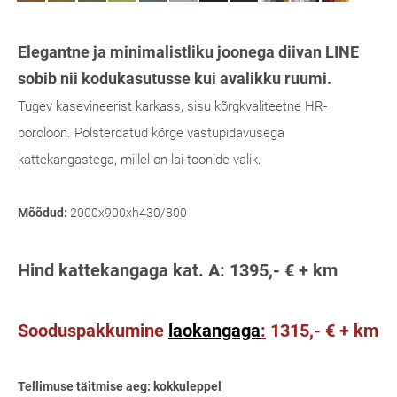
Elegantne ja minimalistliku joonega diivan LINE
sobib nii kodukasutusse kui avalikku ruumi.
Tugev kasevineerist karkass, sisu kõrgkvaliteetne HR-
poroloon. Polsterdatud kõrge vastupidavusega
kattekangastega, millel on lai toonide valik.
Mõõdud:
2000x900xh430/800
Hind kattekangaga kat. A
: 1395,- € + km
Sooduspakku
mine
laokangaga
:
1315,- € + km
Tellimuse täitmise aeg: kokkuleppel