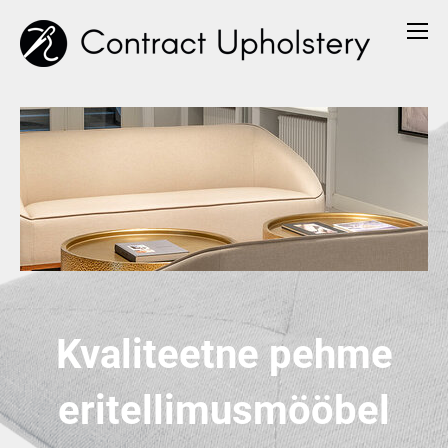
Kvaliteetne pehme
eritellimusmööbel