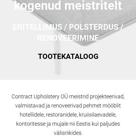
kogenud meistritelt
ERITELLIMUS / POLSTERDUS /
RENOVEERIMINE
TOO
TEKATALOOG
Contract Upholstery OÜ meistrid projekteerivad,
valmistavad ja renoveerivad pehmet mööblit
hotellidele, restoranidele, kruiisilaevadele,
kontoritesse ja mujale nii Eestis kui paljudes
välisriikides.