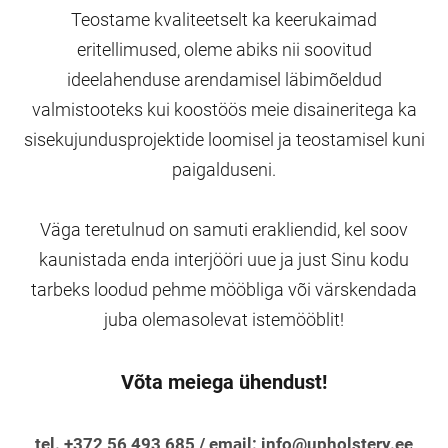
Teostame kvaliteetselt ka keerukaimad
eritellimused, oleme abiks nii soovitud
ideelahenduse arendamisel läbimõeldud
valmistooteks kui koostöös meie disaineritega ka
sisekujundusprojektide loomisel ja teostamisel kuni
paigalduseni.
Väga teretulnud on samuti erakliendid, kel soov
kaunistada enda interjööri uue ja just Sinu kodu
tarbeks loodud pehme mööbliga või värskendada
juba olemasolevat istemööblit!
Võta meiega ühendust!
tel. +372 56 493 685 / email: info@upholstery.ee