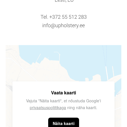
Tel. +372 55 512 283
info@upholstery.ee
Vaata kaarti
Vajuta "Näita kaarti", et nõustuda Google'i
privaatsuspoliitikaga
ning näha kaarti.
Näita kaarti