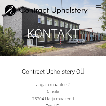
KONTAKT
Contract Upholstery OÜ
Jägala maantee 2
Raasiku
75204 Harju maakond
Eesti, EU