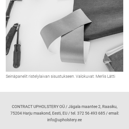
Seinäpanelit ristelylaivan sisustukseen. Valokuvat: Merlis Lätti
CONTRACT UPHOLSTERY OÜ / Jägala maantee 2, Raasiku,
75204 Harju maakond, Eesti, EU / tel. 372 56 493 685 / email:
info@upholstery.ee